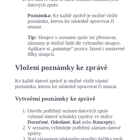
datových zpráv.
Poznámka:
Ke každé zprávě je možné vložit
poznámku, kterou lze následně upravovat či
smazat.
Tip:
Sloupce v seznamu zpráv lze přesouvat,
záznamy je možné řadit dle vybraného sloupce.
Aplikace si „pamatuje“ pozice, řazení i nastavené
šířky sloupců.
Vložení poznámky ke zprávě
Ke každé datové zprávě je možné vložit vlastní
poznámku, kterou lze následně upravovat či smazat.
Vytvoření poznámky ke zprávě
Otevřte potřebný seznam datových zpráv
vybrané datové schránky (zprávy ve složce
Doručené
,
Odeslané
,
Koš
nebo
Koncepty
).
V seznamu vyhledejte potřebný záznam datové
zprávy.
Nad záznamem stisknutím pravého tlačítka myši