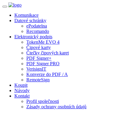
Toggle
navigation
Komunikace
Datové schránky
ePodatelna
Recomando
Elektronický podpis
TokenMe EVO 4
Čipové karty
Čtečky čipových karet
PDF Signer+
PDF Signer PRO
VerisignIT
Konverze do PDF / A
RemoteSign
Koupit
Návody
Kontakt
Profil společnosti
Zásady ochrany osobních údajů