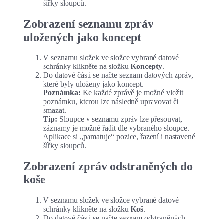
šířky sloupců.
Zobrazení seznamu zpráv
uložených jako koncept
V seznamu složek ve složce vybrané datové
schránky klikněte na složku
Koncepty
.
Do datové části se načte seznam datových zpráv,
které byly uloženy jako koncept.
Poznámka:
Ke každé zprávě je možné vložit
poznámku, kterou lze následně upravovat či
smazat.
Tip:
Sloupce v seznamu zpráv lze přesouvat,
záznamy je možné řadit dle vybraného sloupce.
Aplikace si „pamatuje“ pozice, řazení i nastavené
šířky sloupců.
Zobrazení zpráv odstraněných do
koše
V seznamu složek ve složce vybrané datové
schránky klikněte na složku
Koš
.
Do datové části se načte seznam odstraněných