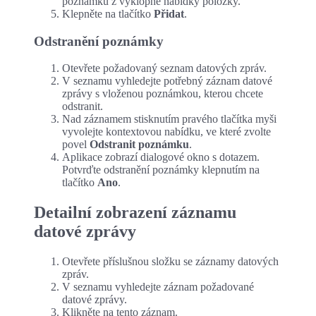
poznámku z výklopné nabídky položky.
Klepněte na tlačítko
Přidat
.
Odstranění poznámky
Otevřete požadovaný seznam datových zpráv.
V seznamu vyhledejte potřebný záznam datové
zprávy s vloženou poznámkou, kterou chcete
odstranit.
Nad záznamem stisknutím pravého tlačítka myši
vyvolejte kontextovou nabídku, ve které zvolte
povel
Odstranit poznámku
.
Aplikace zobrazí dialogové okno s dotazem.
Potvrďte odstranění poznámky klepnutím na
tlačítko
Ano
.
Detailní zobrazení záznamu
datové zprávy
Otevřete příslušnou složku se záznamy datových
zpráv.
V seznamu vyhledejte záznam požadované
datové zprávy.
Klikněte na tento záznam.