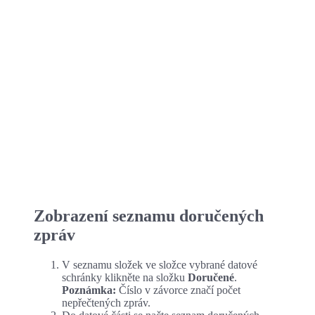
NÁVOD K PROGRAMU RECOMANDO -
ZOBRAZENÍ SEZNAMU DATOVÝCH ZPRÁV
Zobrazení seznamu doručených
zpráv
V seznamu složek ve složce vybrané datové
schránky klikněte na složku
Doručené
.
Poznámka:
Číslo v závorce značí počet
nepřečtených zpráv.