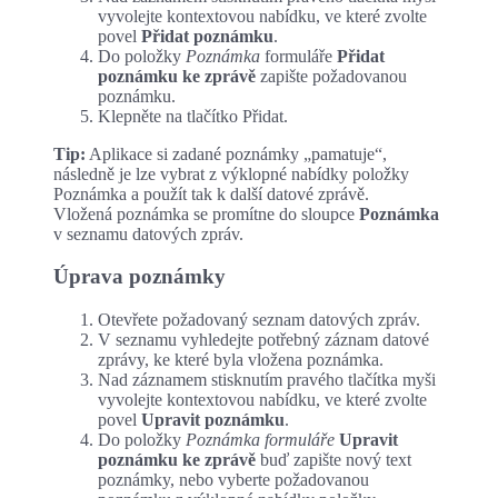
vyvolejte kontextovou nabídku, ve které zvolte
povel
Přidat poznámku
.
Do položky
Poznámka
formuláře
Přidat
poznámku ke zprávě
zapište požadovanou
poznámku.
Klepněte na tlačítko Přidat.
Tip:
Aplikace si zadané poznámky „pamatuje“,
následně je lze vybrat z výklopné nabídky položky
Poznámka a použít tak k další datové zprávě.
Vložená poznámka se promítne do sloupce
Poznámka
v seznamu datových zpráv.
Úprava poznámky
Otevřete požadovaný seznam datových zpráv.
V seznamu vyhledejte potřebný záznam datové
zprávy, ke které byla vložena poznámka.
Nad záznamem stisknutím pravého tlačítka myši
vyvolejte kontextovou nabídku, ve které zvolte
povel
Upravit poznámku
.
Do položky
Poznámka formuláře
Upravit
poznámku ke zprávě
buď zapište nový text
poznámky, nebo vyberte požadovanou