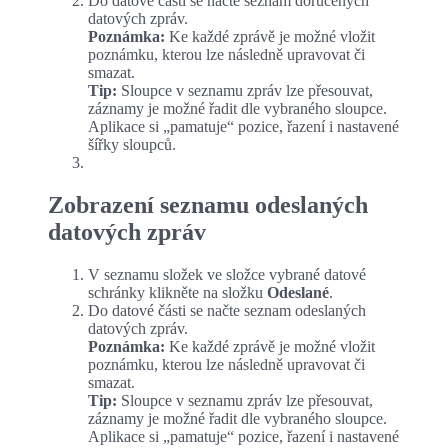
Do datové části se načte seznam doručených
datových zpráv.
Poznámka:
Ke každé zprávě je možné vložit
poznámku, kterou lze následně upravovat či
smazat.
Tip:
Sloupce v seznamu zpráv lze přesouvat,
záznamy je možné řadit dle vybraného sloupce.
Aplikace si „pamatuje“ pozice, řazení i nastavené
šířky sloupců.
Zobrazení seznamu odeslaných
datových zpráv
V seznamu složek ve složce vybrané datové
schránky klikněte na složku
Odeslané
.
Do datové části se načte seznam odeslaných
datových zpráv.
Poznámka:
Ke každé zprávě je možné vložit
poznámku, kterou lze následně upravovat či
smazat.
Tip:
Sloupce v seznamu zpráv lze přesouvat,
záznamy je možné řadit dle vybraného sloupce.
Aplikace si „pamatuje“ pozice, řazení i nastavené