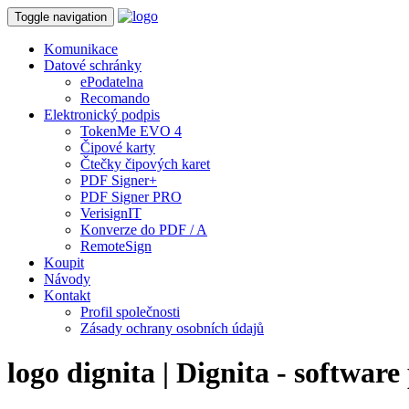
Toggle navigation
Komunikace
Datové schránky
ePodatelna
Recomando
Elektronický podpis
TokenMe EVO 4
Čipové karty
Čtečky čipových karet
PDF Signer+
PDF Signer PRO
VerisignIT
Konverze do PDF / A
RemoteSign
Koupit
Návody
Kontakt
Profil společnosti
Zásady ochrany osobních údajů
logo dignita | Dignita - softwar