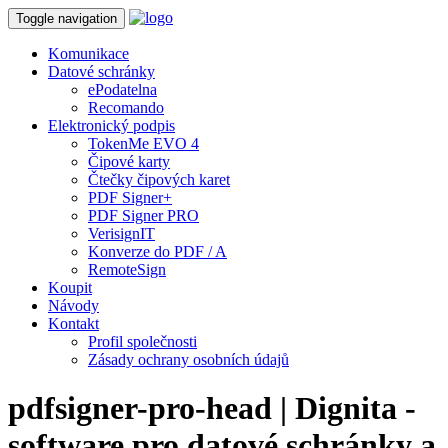
Toggle navigation
Komunikace
Datové schránky
ePodatelna
Recomando
Elektronický podpis
TokenMe EVO 4
Čipové karty
Čtečky čipových karet
PDF Signer+
PDF Signer PRO
VerisignIT
Konverze do PDF / A
RemoteSign
Koupit
Návody
Kontakt
Profil společnosti
Zásady ochrany osobních údajů
pdfsigner-pro-head | Dignita -
software pro datové schránky a