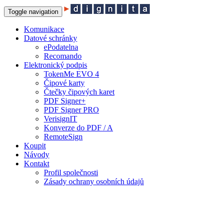
Toggle navigation
Komunikace
Datové schránky
ePodatelna
Recomando
Elektronický podpis
TokenMe EVO 4
Čipové karty
Čtečky čipových karet
PDF Signer+
PDF Signer PRO
VerisignIT
Konverze do PDF / A
RemoteSign
Koupit
Návody
Kontakt
Profil společnosti
Zásady ochrany osobních údajů