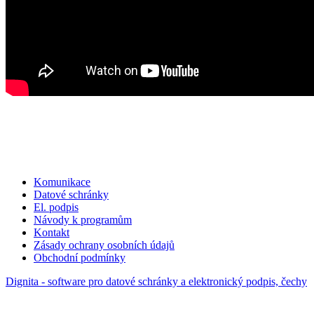
Komunikace
Datové schránky
El. podpis
Návody k programům
Kontakt
Zásady ochrany osobních údajů
Obchodní podmínky
Dignita - software pro datové schránky a elektronický podpis, čechy