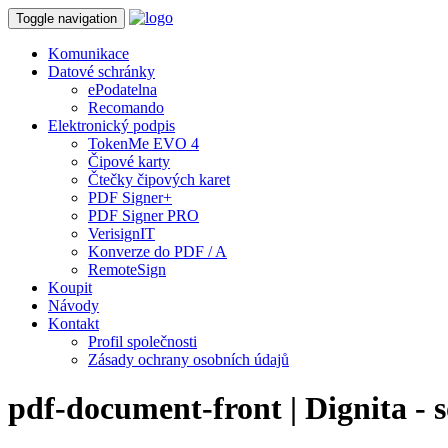
Toggle navigation
Komunikace
Datové schránky
ePodatelna
Recomando
Elektronický podpis
TokenMe EVO 4
Čipové karty
Čtečky čipových karet
PDF Signer+
PDF Signer PRO
VerisignIT
Konverze do PDF / A
RemoteSign
Koupit
Návody
Kontakt
Profil společnosti
Zásady ochrany osobních údajů
pdf-document-front | Dignita - 