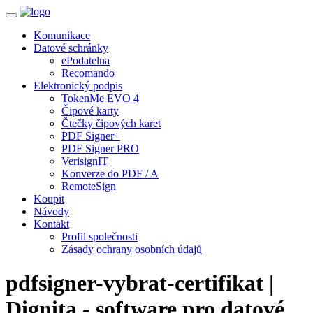
Toggle
navigation
Komunikace
Datové schránky
ePodatelna
Recomando
Elektronický podpis
TokenMe EVO 4
Čipové karty
Čtečky čipových karet
PDF Signer+
PDF Signer PRO
VerisignIT
Konverze do PDF / A
RemoteSign
Koupit
Návody
Kontakt
Profil společnosti
Zásady ochrany osobních údajů
pdfsigner-vybrat-certifikat |
Dignita - software pro datové