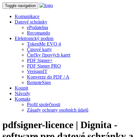
Toggle navigation
Komunikace
Datové schránky
ePodatelna
Recomando
Elektronický podpis
TokenMe EVO 4
Čipové karty
Čtečky čipových karet
PDF Signer+
PDF Signer PRO
VerisignIT
Konverze do PDF / A
RemoteSign
Koupit
Návody
Kontakt
Profil společnosti
Zásady ochrany osobních údajů
pdfsigner-licence | Dignita -
software pro datové schránky a