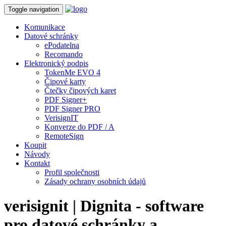
Toggle navigation
Komunikace
Datové schránky
ePodatelna
Recomando
Elektronický podpis
TokenMe EVO 4
Čipové karty
Čtečky čipových karet
PDF Signer+
PDF Signer PRO
VerisignIT
Konverze do PDF / A
RemoteSign
Koupit
Návody
Kontakt
Profil společnosti
Zásady ochrany osobních údajů
verisignit | Dignita - software
pro datové schránky a